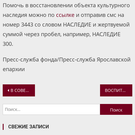
Помочь в восстановлении объекта культурного
наследия можно по
ссылке
и отправив смс на
номер 3443 со словом НАСЛЕДИЕ и жертвуемой
суммой через пробел, например, НАСЛЕДИЕ
300.
Пресс-служба фонда/Пресс-служба Ярославской
епархии
Навигация
В СОВЕТЕ ФЕДЕРАЦИИ ПРОХОДИТ ВЫСТАВКА, ПОСВЯЩЕННАЯ 600-ЛЕТИЮ ОБРЕТЕНИЯ МОЩЕЙ ПРЕПОДОБНОГО СЕРГИЯ РАДОНЕЖСКОГО
ВОСПИТАННИЦЫ РЕГЕНТСКОЙ ШКОЛЫ ПОСЕТИЛИ МОГИЛУ АРХИМАНДРИТА ПАВЛА (ГРУЗДЕВА)
по
Найти:
записям
СВЕЖИЕ ЗАПИСИ