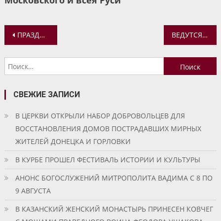
Московского и всея Руси
Навигация
ПРАЗДНИК ПОКРОВА В ИЛИИНСКОМ ХРАМЕ ЯРОСЛАВЛЯ
ВЕДУТСЯ КОНСЕРВАЦИОННЫЕ РАБОТЫ В КОРСУНСКОМ ХРАМЕ С. ДЕГТЕВО
по
Найти:
записям
СВЕЖИЕ ЗАПИСИ
В ЦЕРКВИ ОТКРЫЛИ НАБОР ДОБРОВОЛЬЦЕВ ДЛЯ
ВОССТАНОВЛЕНИЯ ДОМОВ ПОСТРАДАВШИХ МИРНЫХ
ЖИТЕЛЕЙ ДОНЕЦКА И ГОРЛОВКИ
В КУРБЕ ПРОШЕЛ ФЕСТИВАЛЬ ИСТОРИИ И КУЛЬТУРЫ
АНОНС БОГОСЛУЖЕНИЙ МИТРОПОЛИТА ВАДИМА С 8 ПО
9 АВГУСТА
В КАЗАНСКИЙ ЖЕНСКИЙ МОНАСТЫРЬ ПРИНЕСЕН КОВЧЕГ