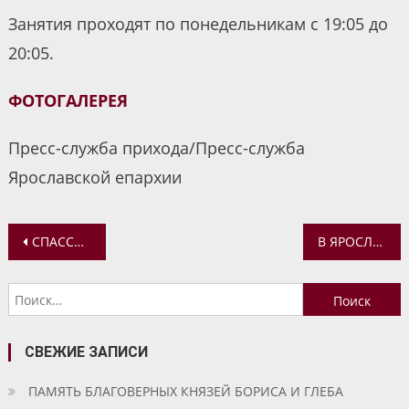
Занятия проходят по понедельникам с 19:05 до
20:05.
ФОТОГАЛЕРЕЯ
Пресс-служба прихода/Пресс-служба
Ярославской епархии
Навигация
СПАССКОМУ ХРАМУ ЯРОСЛАВЛЯ (ИВАНЬКОВО) ПОДАРЕНА ИКОНА БОЖИЕЙ МАТЕРИ «ПОМОЩНИЦА В РОДАХ»
В ЯРОСЛАВСКОЙ ДУХОВНОЙ СЕМИНАРИИ ПРОШЛА ВСТРЕЧА С ПРОТОИЕРЕЕМ ПАВЛОМ КРАВЧЕНКО
по
Найти:
записям
СВЕЖИЕ ЗАПИСИ
ПАМЯТЬ БЛАГОВЕРНЫХ КНЯЗЕЙ БОРИСА И ГЛЕБА