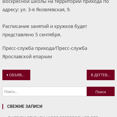
Воскресной школы на территории прихода по
адресу: ул. 3-я Яковлевская, 9.
Расписание занятий и кружков будет
представлено 5 сентября.
Пресс-служба прихода/Пресс-служба
Ярославской епархии
Навигация
ОБЪЯВЛЕН ДОПОЛНИТЕЛЬНЫЙ НАБОР В РЕГЕНТСКУЮ ШКОЛУ СЕМИНАРИИ
В ДЕГТЕВО ПРОЙДЕТ СУББОТНИК
по
Найти:
записям
СВЕЖИЕ ЗАПИСИ