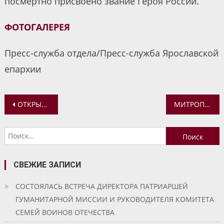
посмертно присвоено звание Героя России.
ФОТОГАЛЕРЕЯ
Пресс-служба отдела/Пресс-служба Ярославской
епархии
Навигация
ОТКРЫТИЕ СОЦИАЛЬНО-ПРОСВЕТИТЕЛЬСКОГО ЦЕНТРА ПРИ КАЗАНСКОМ ЖЕНСКОМ МОНАСТЫРЕ
МИТРОПОЛИТ ВАДИМ СОВЕРШИЛ МОЛЕБЕН В ХРАМЕ ИОАННА ПРЕДТЕЧИ
по
Найти:
записям
СВЕЖИЕ ЗАПИСИ
СОСТОЯЛАСЬ ВСТРЕЧА ДИРЕКТОРА ПАТРИАРШЕЙ
ГУМАНИТАРНОЙ МИССИИ И РУКОВОДИТЕЛЯ КОМИТЕТА
СЕМЕЙ ВОИНОВ ОТЕЧЕСТВА