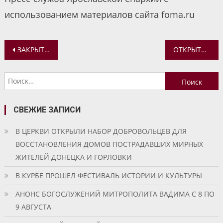
использованием материалов сайта foma.ru
Навигация
ЗАКРЫТ СБОР СРЕДСТВ НА ВЫЧИНКУ КЛАДКИ СТЕН МИХАЙЛОВСКОГО ХРАМА БЕЛОГОСТИЦКОГО МОНАСТЫРЯ
ОТКРЫТИЕ МЕМОРИАЛЬНОГО КОМПЛЕКСА «КНЯЗЬ АЛЕКСАНДР НЕВСКИЙ С ДРУЖИНОЙ» НА БЕРЕГУ ЧУДСКОГО ОЗЕРА
по
Найти:
записям
СВЕЖИЕ ЗАПИСИ
В ЦЕРКВИ ОТКРЫЛИ НАБОР ДОБРОВОЛЬЦЕВ ДЛЯ
ВОССТАНОВЛЕНИЯ ДОМОВ ПОСТРАДАВШИХ МИРНЫХ
ЖИТЕЛЕЙ ДОНЕЦКА И ГОРЛОВКИ
В КУРБЕ ПРОШЕЛ ФЕСТИВАЛЬ ИСТОРИИ И КУЛЬТУРЫ
АНОНС БОГОСЛУЖЕНИЙ МИТРОПОЛИТА ВАДИМА С 8 ПО
9 АВГУСТА