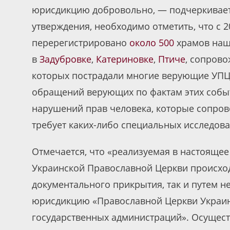
юрисдикцию добровольно, — подчеркивает
утверждения, необходимо отметить, что с 
перерегистрировано
около 500
храмов наше
в
Задубровке
,
Катериновке
,
Птиче
, сопров
которых пострадали многие верующие УПЦ
обращений верующих по фактам этих событ
нарушений прав человека, которые сопров
требует каких-либо специальных исследова
Отмечается, что «реализуемая в настоящее
Украинской Православной Церкви происходи
документального прикрытия, так и путем 
юрисдикцию «Православной Церкви Украин
государственных администраций». Осущест