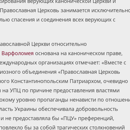
кирования верующих канонической Церкви и
я Православная Церковь занимается исключительн
лью спасения и соединения всех верующих с
равославной Церкви относительно
а Варфоломея
основана на каноническом праве,
еждународных организациях отмечает: «Вместе с
игиозного объединения «Православная Церковь
ного Константинопольским Патриархом, очевидно
я на УПЦ по причине предоставления властями
ысокому уровню пропаганды ненависти по отношен
 власть Украины обеспечивала добровольность
и не предоставляла бы «ПЦУ» преференций,
повлекло бы за собой трагических столкновений