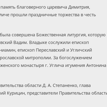
т память благоверного царевича Димитрия,
Угличе прошли праздничные торжества в честь
 была совершена Божественная литургия, которую
овский Вадим. Владыке сослужили епископ
иамин, епископ Переславский и Угличский
Ярославской митрополии. За богослужением
женского монастыря г. Углича игумения Антонина
ительства области Д. А. Степаненко, глава
ий Курицин, представители Правительства област