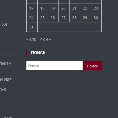
17
18
19
20
21
22
23
24
25
26
27
28
29
30
(65)
31
« Апр
Июн »
ПОИСК
стырей
Найти:
ТИ
(487)
754)