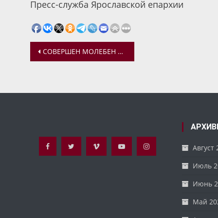
Пресс-служба Ярославской епархии
Навигация
СОВЕРШЕН МОЛЕБЕН ПЕРЕД СПАСО-ЯРОСЛАВСКОЙ ИКОНОЙ БОЖИЕЙ МАТЕРИ
по
записям
АРХИВ
Август 
Июль 2
Июнь 2
Май 20