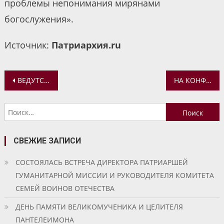
проблемы непонимания мирянами
богослужения».
Источник:
Патриархия.ru
Навигация
ВЕДУТСЯ СТРОИТЕЛЬНЫЕ РАБОТЫ НА КРОВЛЕ ЛЕОНТЬЕВСКОГО ХРАМА
НА КОНФЕРЕНЦИИ В ОБЩЕСТВЕННОЙ ПАЛАТЕ РФ ОБСУДЯТ ВОЗРОЖДЕНИЕ СЕЛЬСКИХ ХРАМОВ
по
Найти:
записям
СВЕЖИЕ ЗАПИСИ
СОСТОЯЛАСЬ ВСТРЕЧА ДИРЕКТОРА ПАТРИАРШЕЙ
ГУМАНИТАРНОЙ МИССИИ И РУКОВОДИТЕЛЯ КОМИТЕТА
СЕМЕЙ ВОИНОВ ОТЕЧЕСТВА
ДЕНЬ ПАМЯТИ ВЕЛИКОМУЧЕНИКА И ЦЕЛИТЕЛЯ
ПАНТЕЛЕИМОНА