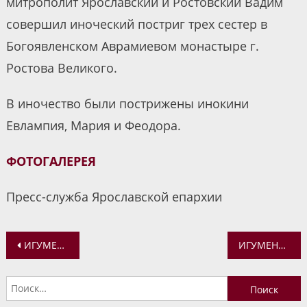
митрополит Ярославский и Ростовский Вадим
совершил иноческий постриг трех сестер в
Богоявленском Аврамиевом монастыре г.
Ростова Великого.
В иночество были пострижены инокини
Евлампия, Мария и Феодора.
ФОТОГАЛЕРЕЯ
Пресс-служба Ярославской епархии
Навигация
ИГУМЕНИЮ МИРОПИЮ ПОЗДРАВИЛИ С 80-ЛЕТИЕМ СО ДНЯ РОЖДЕНИЯ
ИГУМЕНИЯ МИРОПИЯ И ИГУМЕНИЯ ЕКАТЕРИНА НАГРАЖДЕНЫ НАПЕРСНЫМИ КРЕСТАМИ С УКРАШЕНИЯМИ
по
Найти:
записям