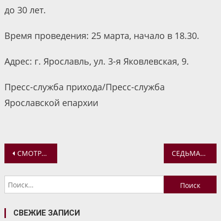
до 30 лет.
Время проведения: 25 марта, начало в 18.30.
Адрес: г. Ярославль, ул. 3-я Яковлевская, 9.
Пресс-служба прихода/Пресс-служба
Ярославской епархии
Навигация
СМОТРИТЕ НОВЫЙ ВЫПУСК ПРОГРАММЫ «ДОРОГА К ХРАМУ»
СЕДЬМАЯ ВСТРЕЧА ЦИКЛА «ПОЙ БОГУ, ПОЙ РАЗУМНО!»
по
Найти:
записям
СВЕЖИЕ ЗАПИСИ