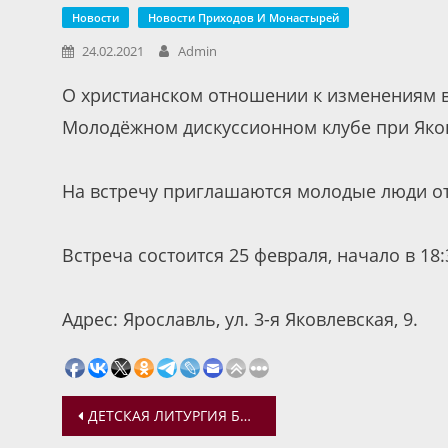
Новости
Новости Приходов И Монастырей
24.02.2021
Admin
О христианском отношении к изменениям в
Молодёжном дискуссионном клубе при Яко
На встречу приглашаются молодые люди от 
Встреча состоится 25 февраля, начало в 18:
Адрес: Ярославль, ул. 3-я Яковлевская, 9.
Навигация
ДЕТСКАЯ ЛИТУРГИЯ БУДЕТ СОВЕРШЕНА В ЯКОВЛЕВСКО-БЛАГОВЕЩЕНСКОМ ХРАМЕ