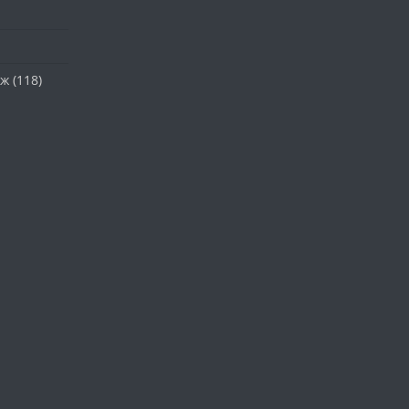
аж
(118)