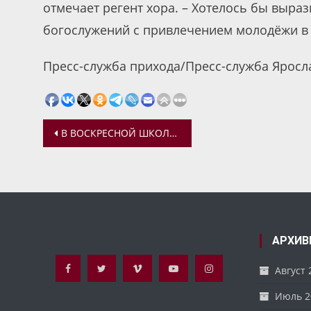
отмечает регент хора. – Хотелось бы выраз
богослужений с привлечением молодёжи в
Пресс-служба прихода/Пресс-служба Яросл
Навигация
В ВОСКРЕСНОЙ ШКОЛЕ «ПЧЕЛКИ» ВОЗОБНОВЛЯЮТСЯ ОЧНЫЕ ЗАНЯТИЯ
по
записям
АРХИВ
Август 
Июль 2