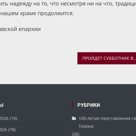
ить надежду на то, что несмотря ни на что, традиц
 нашем храме продолжится.
авской епархии
ПРОЙДЕТ СУББОТНИК В КРЕСТОВОЗДВИЖЕНСКОМ ХРАМЕ Д. СЕ
Ы
РУБРИКИ
2026
(18)
100-летие преставления с
Тихона
026
(78)
(36)