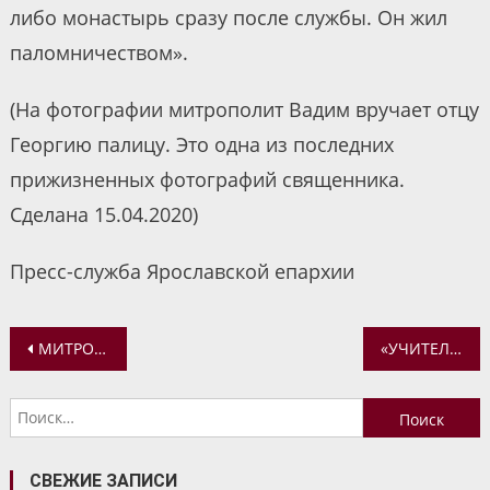
либо монастырь сразу после службы. Он жил
паломничеством».
(На фотографии митрополит Вадим вручает отцу
Георгию палицу. Это одна из последних
прижизненных фотографий священника.
Сделана 15.04.2020)
Пресс-служба Ярославской епархии
Навигация
МИТРОПОЛИТ ВАДИМ: ГОСПОДЬ ПРОСТИРАЕТ СВОИ ОБЪЯТИЯ, ГОТОВЫЙ ПРИНЯТЬ ВСЕХ НАС
«УЧИТЕЛЬ БЛАГИЙ! ЧТО СДЕЛАТЬ МНЕ ДОБРОГО, ЧТОБЫ ИМЕТЬ ЖИЗНЬ ВЕЧНУЮ?»
по
Найти:
записям
СВЕЖИЕ ЗАПИСИ