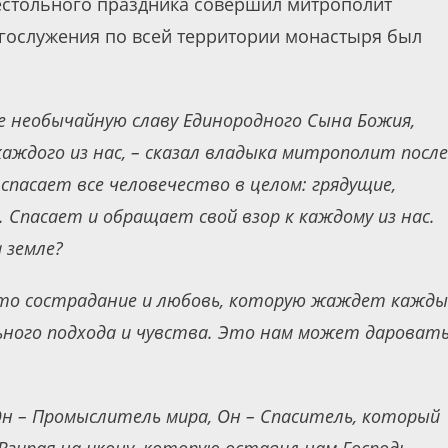
естольного праздника совершил митрополит
огослужения по всей территории монастыря был
е необычайную славу Единородного Сына Божия,
аждого из нас, – сказал владыка митрополит после
 спасает все человечество в целом: грядущие,
Спасает и обращает свой взор к каждому из нас.
 земле?
ах то сострадание и любовь, которую жаждет кажд
ьного подхода и чувства. Это нам может дароват
Он – Промыслитель мира, Он – Спаситель, который