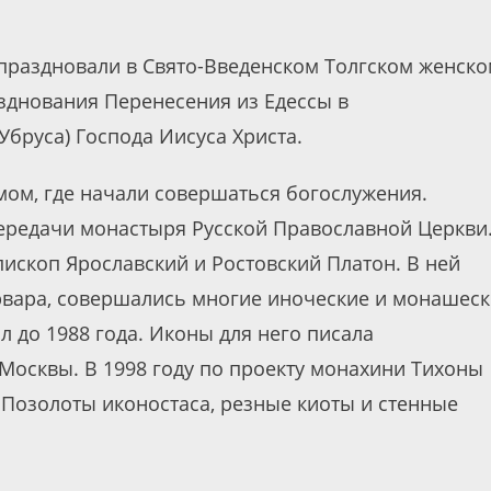
праздновали в Свято-Введенском Толгском женск
азднования Перенесения из Едессы в
бруса) Господа Иисуса Христа.
ом, где начали совершаться богослужения.
передачи монастыря Русской Православной Церкви.
пископ Ярославский и Ростовский Платон. В ней
рвара, совершались многие иноческие и монашес
л до 1988 года. Иконы для него писала
 Москвы. В 1998 году по проекту монахини Тихоны
 Позолоты иконостаса, резные киоты и стенные