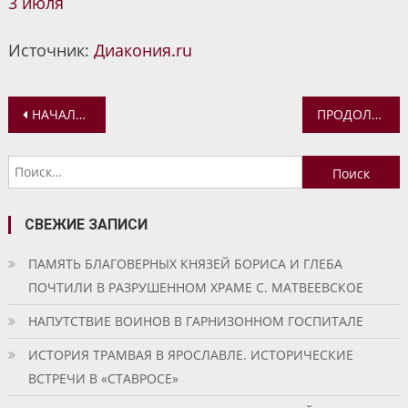
3 июля
Источник:
Диакония.ru
Навигация
НАЧАЛСЯ НОВЫЙ ЭТАП ВОССТАНОВИТЕЛЬНЫХ РАБОТ ПО ОГРАДЕ ЯКОВЛЕВСКО-БЛАГОВЕЩЕНСКОГО ХРАМА
ПРОДОЛЖАЕТСЯ УКРАШЕНИЕ ИКОНОСТАСА ДЛЯ ВОЗНЕСЕНСКОГО ХРАМА РОСТОВА ВЕЛИКОГО
по
Найти:
записям
СВЕЖИЕ ЗАПИСИ
ПАМЯТЬ БЛАГОВЕРНЫХ КНЯЗЕЙ БОРИСА И ГЛЕБА
ПОЧТИЛИ В РАЗРУШЕННОМ ХРАМЕ С. МАТВЕЕВСКОЕ
НАПУТСТВИЕ ВОИНОВ В ГАРНИЗОННОМ ГОСПИТАЛЕ
ИСТОРИЯ ТРАМВАЯ В ЯРОСЛАВЛЕ. ИСТОРИЧЕСКИЕ
ВСТРЕЧИ В «СТАВРОСЕ»