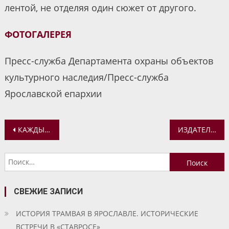
лентой, не отделяя один сюжет от другого.
ФОТОГАЛЕРЕЯ
Пресс-служба Департамента охраны объектов
культурного наследия/Пресс-служба
Ярославской епархии
Навигация
КАЖДЫЙ ДЕНЬ МЫ ДОЛЖНЫ ОБРАЩАТЬ КО ГОСПОДУ НАШЕ ПОКАЯНИЕ И НАШУ ГОРЯЧУЮ МОЛИТВУ
ИЗДАТЕЛЬСКИЙ СОВЕТ ПРОВЕДЕТ ОНЛАЙН-КОНФЕРЕНЦИЮ, ПОСВЯЩЕННУЮ ЖИЗНИ И ТРУДАМ СВЯТИТЕЛЯ ФЕОФАНА ЗАТВОРНИКА
по
Найти:
записям
СВЕЖИЕ ЗАПИСИ
ИСТОРИЯ ТРАМВАЯ В ЯРОСЛАВЛЕ. ИСТОРИЧЕСКИЕ
ВСТРЕЧИ В «СТАВРОСЕ»