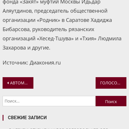
фонда «Закят» муфтий Москвы Идьдар
Аляутдинов, председатель общественной
организации «Родник» в Саратове Хадиджа
Бибарсова, руководитель рязанских
организаций «Хесед-Тшува» и «Тхия» Людмила
Захарова и другие.
Источник: Диакония.ru
Навигация
АВТОМОБИЛЬНЫЙ КРЕСТНЫЙ ХОД В ДЕНЬ ПАМЯТИ СВЯТИТЕЛЯ НИКОЛАЯ
ГОЛОСОВАНИЕ ЗА ПРОЕКТ «КУЛЬТУРНЫЙ КОД»
по
Найти:
записям
СВЕЖИЕ ЗАПИСИ