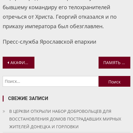
бывшему командиру его телохранителей
отречься от Христа. Георгий отказался и по
приказу императора был обезглавлен.
Пресс-служба Ярославской епархии
Навигация
АКАФИСТНОЕ ПЕНИЕ СВЯТИТЕЛЮ ИГНАТИЮ (БРЯНЧАНИНОВУ)
ПАМЯТЬ ВЕЛИКОМУЧЕНИКА ГЕОРГИЯ ПОБЕДОНОСЦА ОТПРАЗДНОВАЛИ НА ПОДВОРЬЕ СВЯТО-ВВЕДЕНСКОГО ТОЛГСКОГО ЖЕНСКОГО МОНАСТЫРЯ
по
Найти:
записям
СВЕЖИЕ ЗАПИСИ
В ЦЕРКВИ ОТКРЫЛИ НАБОР ДОБРОВОЛЬЦЕВ ДЛЯ
ВОССТАНОВЛЕНИЯ ДОМОВ ПОСТРАДАВШИХ МИРНЫХ
ЖИТЕЛЕЙ ДОНЕЦКА И ГОРЛОВКИ