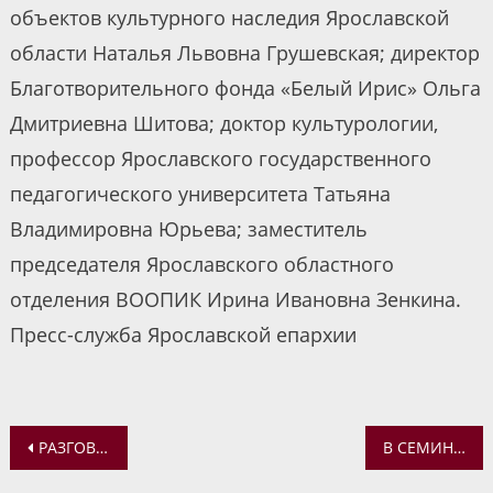
объектов культурного наследия Ярославской
области Наталья Львовна Грушевская; директор
Благотворительного фонда «Белый Ирис» Ольга
Дмитриевна Шитова; доктор культурологии,
профессор Ярославского государственного
педагогического университета Татьяна
Владимировна Юрьева; заместитель
председателя Ярославского областного
отделения ВООПИК Ирина Ивановна Зенкина.
Пресс-служба Ярославской епархии
Навигация
РАЗГОВОР О ПЕРВЫХ РУССКИХ ШКОЛАХ С УЧАЩИМИСЯ ПРОВИНЦИАЛЬНОГО КОЛЛЕДЖА ЯРОСЛАВЛЯ
В СЕМИНАРИИ ПРОШЛА ЛЕКЦИЯ О МЕРАХ ПРОФИЛАКТИКИ КОРОНАВИРУСА
по