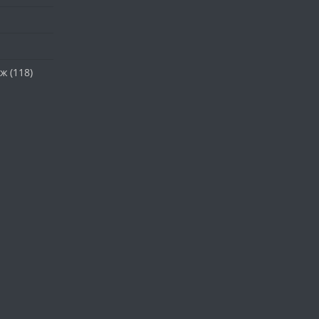
аж
(118)