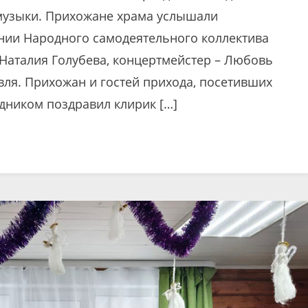
 музыки. Прихожане храма услышали
нии Народного самодеятельного коллектива
 Наталия Голубева, концертмейстер – Любовь
вля. Прихожан и гостей прихода, посетивших
здником поздравил клирик […]