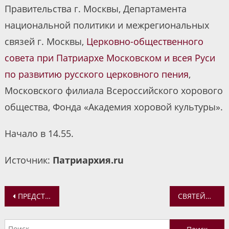
Правительства г. Москвы, Департамента
национальной политики и межрегиональных
связей г. Москвы,
Церковно-общественного
совета при Патриархе Московском и всея Руси
по развитию русского церковного пения
,
Московского филиала Всероссийского хорового
общества, Фонда «Академия хоровой культуры».
Начало в 14.55.
Источник:
Патриархия.ru
Навигация
ПРЕДСТАВИТЕЛИ ЯРОСЛАВСКОЙ ДУХОВНОЙ СЕМИНАРИИ ПРИНЯЛИ УЧАСТИЕ В КОНФЕРЕНЦИИ «РОССИИ ВЕРНЫЕ СЫНЫ: Ф.Ф. УШАКОВ И А.В. СУВОРОВ»
СВЯТЕЙШИЙ ПАТРИАРХ КИРИЛЛ ОБРАТИЛСЯ К ПРЕДСТОЯТЕЛЯМ ПОМЕСТНЫХ ЦЕРКВЕЙ, ХРИСТИАНСКИМ ЛИДЕРАМ, РУКОВОДИТЕЛЯМ ГОСУДАРСТВ И МЕЖДУНАРОДНЫХ ОРГАНИЗАЦИЙ В СВЯЗИ С ПРИНЯТИЕМ ЗАКОНА, НАПРАВЛЕННОГО НА ЗАПРЕТ ЭСТОНСКОЙ ПРАВОСЛАВНОЙ ХРИСТИАНСКОЙ ЦЕРКВИ
по
Найти: