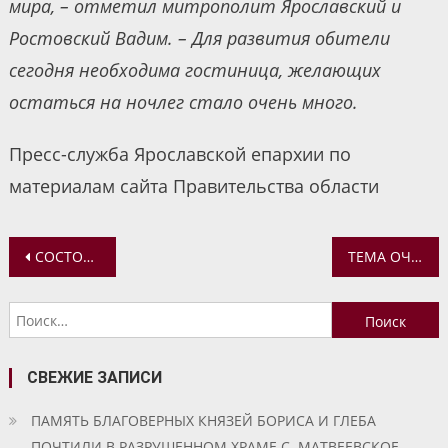
мира, – отметил митрополит Ярославский и
Ростовский Вадим. – Для развития обители
сегодня необходима гостиница, желающих
остаться на ночлег стало очень много.
Пресс-служба Ярославской епархии по
материалам сайта Правительства области
Навигация
СОСТОИТСЯ ПРЕЗЕНТАЦИЯ КНИГИ СТИХОВ АРХИМАНДРИТА СИЛЬВЕСТРА (ЛУКАШЕНКО)
ТЕМА ОЧЕРЕДНОЙ ДИСКУССИОННОЙ МОЛОДЕЖНОЙ ВСТРЕЧИ: «ЧТО ЧЕЛОВЕКУ НАДО ДЛЯ СЧАСТЬЯ?..»
по
Найти:
записям
СВЕЖИЕ ЗАПИСИ
ПАМЯТЬ БЛАГОВЕРНЫХ КНЯЗЕЙ БОРИСА И ГЛЕБА
ПОЧТИЛИ В РАЗРУШЕННОМ ХРАМЕ С. МАТВЕЕВСКОЕ