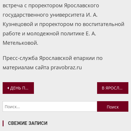
встреча с проректором Ярославского
государственного университета И. А.
Кузнецовой и проректором по воспитательной
работе и молодежной политике Е. А.
Метельковой.
Пресс-служба Ярославской епархии по
материалам сайта pravobraz.ru
Навигация
ДЕНЬ ПАМЯТИ СВЯТИТЕЛЯ АГАФАНГЕЛА, МИТРОПОЛИТА ЯРОСЛАВСКОГО
В ЯРОСЛАВЛЕ ПРОШЛА КОНФЕРЕНЦИЯ, ПОСВЯЩЕННАЯ 170-ЛЕТИЮ СО ДНЯ РОЖДЕНИЯ СВЯТИТЕЛЯ АГАФАНГЕЛА, МИТРОПОЛИТА ЯРОСЛАВСКОГО
по
Найти:
записям
СВЕЖИЕ ЗАПИСИ