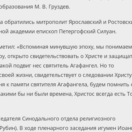
бразования М. В. Груздев.
ма обратились митрополит Ярославский и Ростовск
вной академии епископ Петергофский Силуан.
метил: «Вспоминая минувшую эпоху, мы понимаем
ру, открыто свидетельствовать о Христе и защища
Такой подвиг нес святитель Агафангел. Но то
своей жизни, свидетельствует о следовании Христу
я к памяти святителя Агафангела, будем помнить 
акими бы ни были времена, Христос всегда есть То
седателя Синодального отдела религиозного
Рубин). В ходе пленарного заседания игумен Иоан