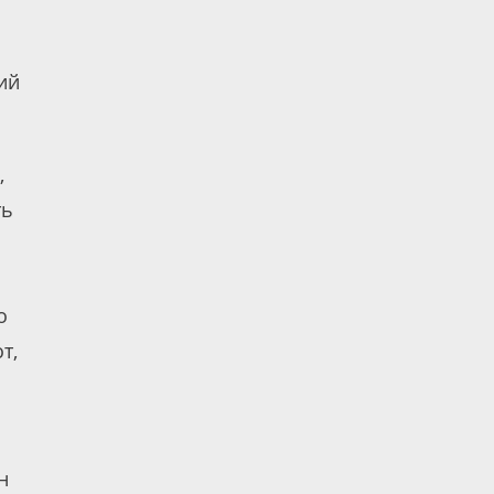
ий
,
ть
о
т,
н