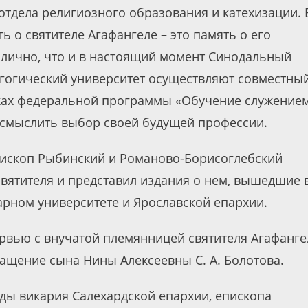
отдела религиозного образования и катехизации. 
 о святителе Агафангеле – это память о его
олично, что и в настоящий момент Синодальный
агогический университет осуществляют совместны
ках федеральной программы «Обучение служением
осмыслить выбор своей будущей профессии.
пископ Рыбинский и Романово-Борисоглебский
вятителя и представил издания о нем, вышедшие 
рном университете и Ярославской епархии.
рвью с внучатой племянницей святителя Агафанге
ащение сына Нины Алексеевны С. А. Болотова.
ды викария Салехардской епархии, епископа