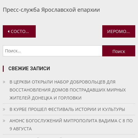
Пресс-служба Ярославской епархии
Навигация
СОСТОЯЛОСЬ ОБЩЕЕ СОБРАНИЕ НАУЧНО-ОБРАЗОВАТЕЛЬНОЙ ТЕОЛОГИЧЕСКОЙ АССОЦИАЦИИ
ИЕРОМОНАХ АГАФАНГЕЛ (ШКУРАНКОВ) ПРИНЯЛ УЧАСТИЕ В ПЕРВОМ ЗАСЕДАНИИ ОБЩЕСТВЕННОГО СОВЕТА ПРИ МИНИСТЕРСТВЕ ЗДРАВООХРАНЕНИЯ ЯРОСЛАВСКОЙ ОБЛАСТИ
по
Найти:
записям
СВЕЖИЕ ЗАПИСИ
В ЦЕРКВИ ОТКРЫЛИ НАБОР ДОБРОВОЛЬЦЕВ ДЛЯ
ВОССТАНОВЛЕНИЯ ДОМОВ ПОСТРАДАВШИХ МИРНЫХ
ЖИТЕЛЕЙ ДОНЕЦКА И ГОРЛОВКИ
В КУРБЕ ПРОШЕЛ ФЕСТИВАЛЬ ИСТОРИИ И КУЛЬТУРЫ
АНОНС БОГОСЛУЖЕНИЙ МИТРОПОЛИТА ВАДИМА С 8 ПО
9 АВГУСТА