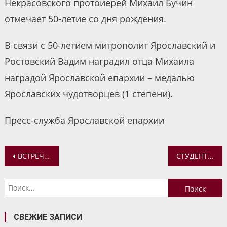
Некрасовского протоиерей Михаил Бучин
отмечает 50-летие со дня рождения.
В связи с 50-летием митрополит Ярославский и
Ростовский Вадим наградил отца Михаила
наградой Ярославской епархии – медалью
Ярославских чудотворцев (1 степени).
Пресс-служба Ярославской епархии
Навигация
ВСТРЕЧА С МУЗЫКОЙ В ДОМЕ-МУЗЕЕ Л.В. СОБИНОВА
СТУДЕНТЫ ЯРОСЛАВСКОЙ ДУХОВНОЙ СЕМИНАРИИ ДМИТРИЙ КИСЛОВ И ДМИТРИЙ ПИНТЕЛИН ВЫСТУПИЛИ НА КОНФЕРЕНЦИИ В НИЖЕГОРОДСКОЙ СЕМИНАРИИ
по
Найти:
записям
СВЕЖИЕ ЗАПИСИ