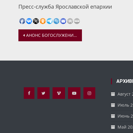
Пресс-служба Ярославской епархии
Навигация
АНОНС БОГОСЛУЖЕНИЙ МИТРОПОЛИТА ВАДИМА С 8 ПО 9 ИЮЛЯ
по
записям
АРХИВ
Август 
Июль 2
Июнь 2
Май 20