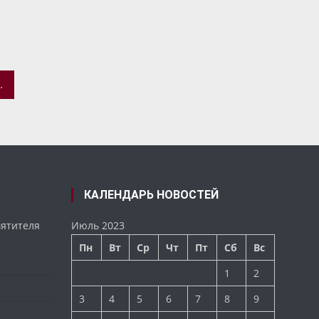
 ЛЮБОВЬ И ВЕРНОСТЬ»
КАЛЕНДАРЬ НОВОСТЕЙ
вятителя
Июль 2023
Пн
Вт
Ср
Чт
Пт
Сб
Вс
1
2
3
4
5
6
7
8
9