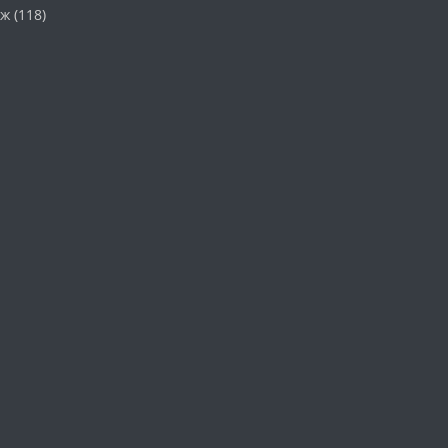
аж
(118)