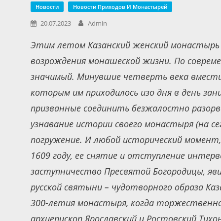
Новости
Новости Приходов И Монастырей
20.07.2023
Admin
Этим летом Казанский женский монастырь
возрождения монашеской жизни. По соврем
значимый. Минувшие четверть века вместил
которым им приходилось изо дня в день зан
призванные соединить безжалостно разорв
узнавание истории своего монастыря (на се
погружение. И любой исторический момент,
1609 году, ее снятие и отступление интерв
заступничество Пресвятой Богородицы, яви
русской святыни – чудотворного образа Ка
300-летия монастыря, когда торжественное
архиепископ Ярославский и Ростовский Тихо