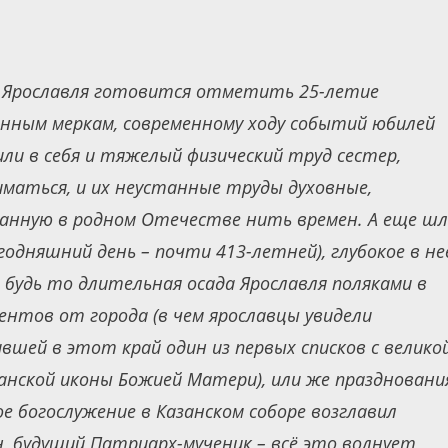
 Ярославля готовится отметить 25-летие
енным меркам, современному ходу событий юбилей
и в себя и тяжелый физический труд сестер,
иматься, и их неустанные труды духовные,
анную в родном Отечестве нить времен. А еще ш
годняшний день – почти 413-летней), глубокое в не
 будь то длительная осада Ярославля поляками в
ентов от города (в чем ярославцы увидели
вшей в этот край один из первых списков с велико
занской иконы Божией Матери), или же праздновани
 богослужение в Казанском соборе возглавил
н, будущий Патриарх-мученик – всё это волнует