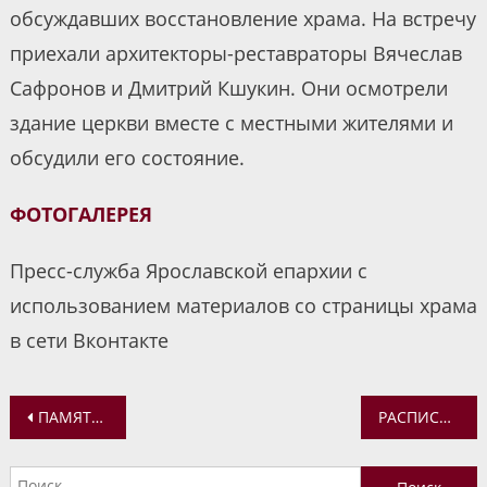
обсуждавших восстановление храма. На встречу
приехали архитекторы-реставраторы Вячеслав
Сафронов и Дмитрий Кшукин. Они осмотрели
здание церкви вместе с местными жителями и
обсудили его состояние.
ФОТОГАЛЕРЕЯ
Пресс-служба Ярославской епархии с
использованием материалов со страницы храма
в сети Вконтакте
Навигация
ПАМЯТЬ ЯРОСЛАВСКОЙ ИКОНЫ БОЖИЕЙ МАТЕРИ ПОЧТИЛИ В ЯРОСЛАВЛЕ
РАСПИСАНИЕ ДВИЖЕНИЯ КАЗАНСКОГО КРЕСТНОГО ХОДА 22 ИЮНЯ
по
Найти: