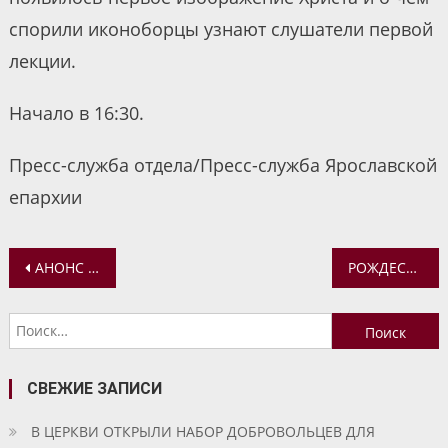
спорили иконоборцы узнают слушатели первой
лекции.
Начало в 16:30.
Пресс-служба отдела/Пресс-служба Ярославской
епархии
Навигация
АНОНС БОГОСЛУЖЕНИЙ МИТРОПОЛИТА ВАДИМА НА 21-22 ЯНВАРЯ
РОЖДЕСТВЕНСКАЯ ЕЛКА В ВОСКРЕСНОЙ ШКОЛЕ ВОСКРЕСЕНСКОГО ХРАМА С. ВЯТСКОЕ
по
Найти:
записям
СВЕЖИЕ ЗАПИСИ
В ЦЕРКВИ ОТКРЫЛИ НАБОР ДОБРОВОЛЬЦЕВ ДЛЯ