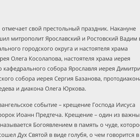
я отмечает свой престольный праздник. Накануне
ил митрополит Ярославский и Ростовский Вадим 
льного городского округа и настоятеля храма
рея Олега Косолапова, настоятеля храма иерея
го кафедрального собора Ярославля иерея Димитр
кого собора иерея Сергия Базанова, протодиакон
едева и диакона Олега Юркова.
вангельское событие – крещение Господа Иисуса
пророк Иоанн Предтеча. Крещение – один из важны
называется Богоявлением в память о чуде, которо
ошел Дух Святой в виде голубя, о чем говорится в