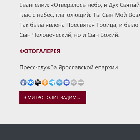
Евангелии: «Отверзлось небо, и Дух Святый
глас с небес, глаголющий: Ты Сын Мой Возл
Так была явлена Пресвятая Троица, и было 
Сын Человеческий, но и Сын Божий.
ФОТОГАЛЕРЕЯ
Пресс-служба Ярославской епархии
Навигация
МИТРОПОЛИТ ВАДИМ СОВЕРШИЛ БОЖЕСТВЕННУЮ ЛИТУРГИЮ И ОСВЯЩЕНИЕ ВОДЫ В АВРАМИЕВОМ БОГОЯВЛЕНСКОМ МОНАСТЫРЕ
по
записям