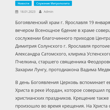
Новости
Служение Митрополита
18.01.2023
Admin
Богоявленский храм г. Ярославля 19 январ
вечером Всенощное бдение в храме соверш
сослужении благочинного приходов Центра
Димитрия Солунского г. Ярославля протоие
Александра Сатомского, клирика Успенско
Пчелкина, старшего священника Феодоровс
Захарии Лунгу, протодиакона Вадима Медв
В день Богоявления Церковь вспоминает е
Христа в реке Иордан, которое совершил 
христианских праздников. Крещение также 
произошло во время крещения. На Христа с