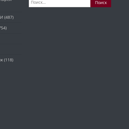
Найти:
ТИ
(487)
754)
аж
(118)