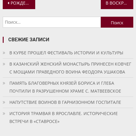
Навигация
РОЖДЕСТВЕНСКАЯ ЕЛКА В ВОСКРЕСНОЙ ШКОЛЕ ВОСКРЕСЕНСКОГО ХРАМА С. ВЯТСКОЕ
В ВОСКРЕСНОЙ ШКОЛЕ СПАСО-АФАНАСИЕВСКОГО МОНАСТЫРЯ ПРОШЕЛ РОЖДЕСТВЕНСКИЙ ПРАЗДНИК
по
Найти:
записям
СВЕЖИЕ ЗАПИСИ
В КУРБЕ ПРОШЕЛ ФЕСТИВАЛЬ ИСТОРИИ И КУЛЬТУРЫ
В КАЗАНСКИЙ ЖЕНСКИЙ МОНАСТЫРЬ ПРИНЕСЕН КОВЧЕГ
С МОЩАМИ ПРАВЕДНОГО ВОИНА ФЕОДОРА УШАКОВА
ПАМЯТЬ БЛАГОВЕРНЫХ КНЯЗЕЙ БОРИСА И ГЛЕБА
ПОЧТИЛИ В РАЗРУШЕННОМ ХРАМЕ С. МАТВЕЕВСКОЕ
НАПУТСТВИЕ ВОИНОВ В ГАРНИЗОННОМ ГОСПИТАЛЕ
ИСТОРИЯ ТРАМВАЯ В ЯРОСЛАВЛЕ. ИСТОРИЧЕСКИЕ
ВСТРЕЧИ В «СТАВРОСЕ»