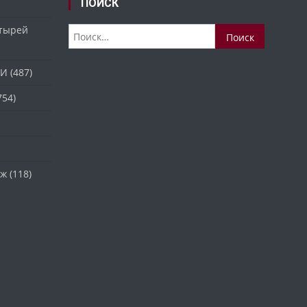
ПОИСК
стырей
Найти:
ТИ
(487)
754)
аж
(118)