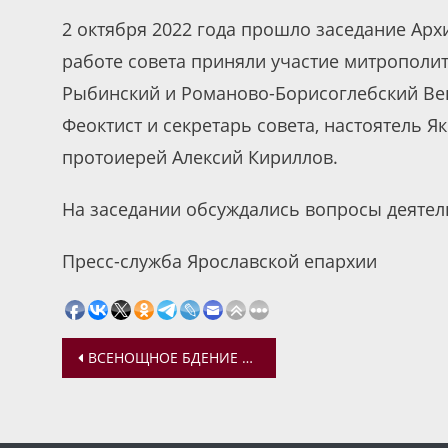
2 октября 2022 года прошло заседание Арх
работе совета приняли участие митрополит
Рыбинский и Романово-Борисоглебский Вен
Феоктист и секретарь совета, настоятель Я
протоиерей Алексий Кириллов.
На заседании обсуждались вопросы деятел
Пресс-служба Ярославской епархии
Навигация
ВСЕНОЩНОЕ БДЕНИЕ НАКАНУНЕ ДНЯ ПАМЯТИ БЛАГОВЕРНЫХ КНЯЗЕЙ, ЯРОСЛАВСКИХ ЧУДОТВОРЦЕВ
по
записям