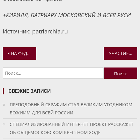
+КИРИЛЛ, ПАТРИАРХ МОСКОВСКИЙ И ВСЕЯ РУСИ
Источник: patriarchia.ru
Навигация
НА ФЕДЕРАЛЬНЫХ КАНАЛАХ СОСТОИТСЯ ПРЕМЬЕРА МУЛЬТСЕРИАЛА «ЗАБЫТОЕ ЧУДО», ПОСВЯЩЕННОГО ПРЕПОДОБНОМУ СЕРГИЮ РАДОНЕЖСКОМУ
УЧАСТИЕ В ФОРУМЕ «ВСТРЕЧА С ЛИЧНОСТЬЮ»
по
Найти:
записям
СВЕЖИЕ ЗАПИСИ
ПРЕПОДОБНЫЙ СЕРАФИМ СТАЛ ВЕЛИКИМ УГОДНИКОМ
БОЖИИМ ДЛЯ ВСЕЙ РОССИИ
СПЕЦИАЛИЗИРОВАННЫЙ ИНТЕРНЕТ-ПРОЕКТ РАССКАЖЕТ
ОБ ОБЩЕМОСКОВСКОМ КРЕСТНОМ ХОДЕ