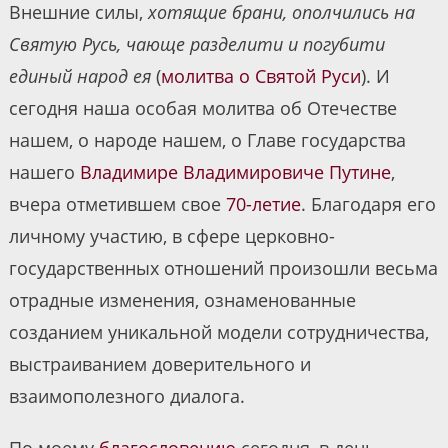
Внешние силы,
хотящие брани, ополчились на
Святую Русь, чающе разделити и погубити
единый народ ея
(
молитва о Святой Руси
). И
сегодня наша особая молитва об Отечестве
нашем, о народе нашем, о Главе государства
нашего
Владимире Владимировиче Путине
,
вчера отметившем свое
70-летие
. Благодаря его
личному участию, в сфере церковно-
государственных отношений произошли весьма
отрадные изменения, ознаменованные
созданием уникальной модели сотрудничества,
выстраиванием доверительного и
взаимополезного диалога.
По моему
благословению
сегодня, в день