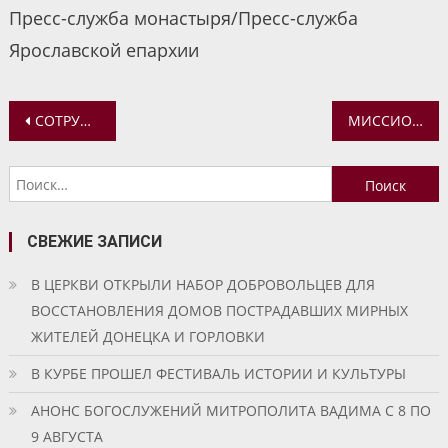
Пресс-служба монастыря/Пресс-служба
Ярославской епархии
Навигация
СОТРУДНИКИ УГОЛОВНО-ИСПОЛНИТЕЛЬНОЙ ИНСПЕКЦИИ ПОСЕТИЛИ СВЯТО-ВВЕДЕНСКИЙ ТОЛГСКИЙ ЖЕНСКИЙ МОНАСТЫРЬ
МИССИОНЕРСКАЯ ЛЕКЦИЯ ОБ ИКОНОГРАФИИ ПРАЗДНИКА ПЯТИДЕСЯТНИЦЫ
по
Найти:
записям
СВЕЖИЕ ЗАПИСИ
В ЦЕРКВИ ОТКРЫЛИ НАБОР ДОБРОВОЛЬЦЕВ ДЛЯ
ВОССТАНОВЛЕНИЯ ДОМОВ ПОСТРАДАВШИХ МИРНЫХ
ЖИТЕЛЕЙ ДОНЕЦКА И ГОРЛОВКИ
В КУРБЕ ПРОШЕЛ ФЕСТИВАЛЬ ИСТОРИИ И КУЛЬТУРЫ
АНОНС БОГОСЛУЖЕНИЙ МИТРОПОЛИТА ВАДИМА С 8 ПО
9 АВГУСТА