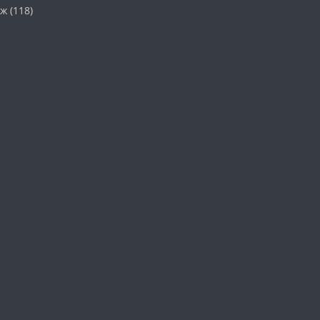
аж
(118)