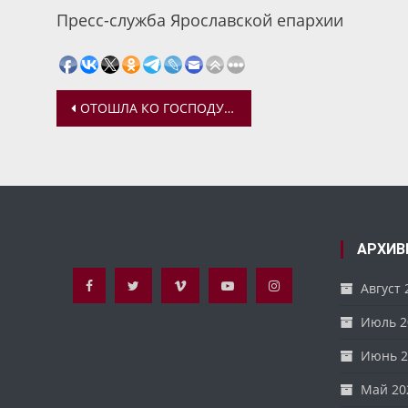
Пресс-служба Ярославской епархии
Навигация
ОТОШЛА КО ГОСПОДУ ИГУМЕНИЯ МИРОПИЯ (ЮРЧЕНКОВА)
по
записям
АРХИВ
Август 
Июль 2
Июнь 2
Май 20