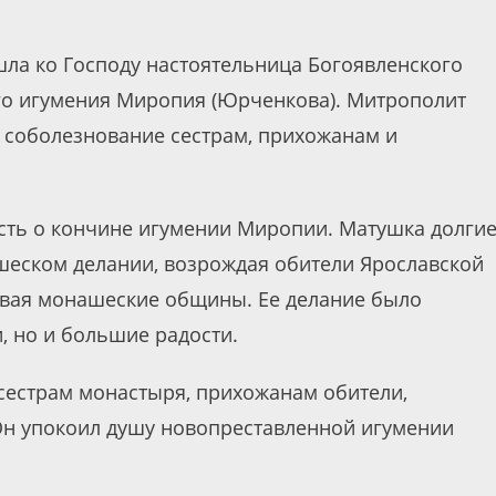
ошла ко Господу настоятельница Богоявленского
го игумения Миропия (Юрченкова). Митрополит
 соболезнование сестрам, прихожанам и
есть о кончине игумении Миропии. Матушка долги
шеском делании, возрождая обители Ярославской
давая монашеские общины. Ее делание было
 но и большие радости.
сестрам монастыря, прихожанам обители,
Он упокоил душу новопреставленной игумении