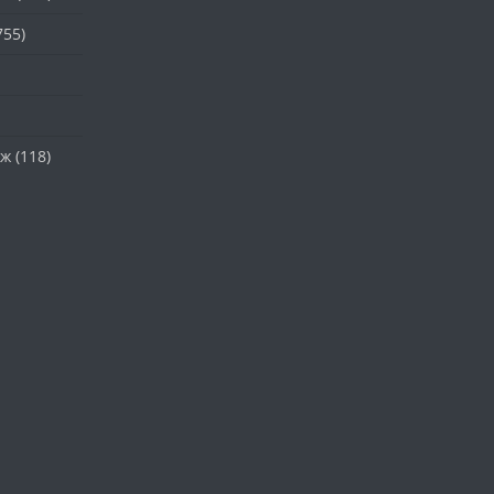
755)
аж
(118)