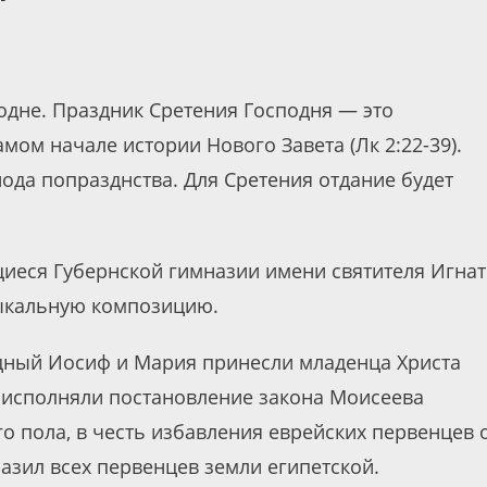
одне. Праздник Сретения Господня — это
ом начале истории Нового Завета (Лк 2:22-39).
ода попразднства. Для Сретения отдание будет
щиеся Губернской гимназии имени святителя Игна
зыкальную композицию.
дный Иосиф и Мария принесли младенца Христа
 исполняли постановление закона Моисеева
о пола, в честь избавления еврейских первенцев 
разил всех первенцев земли египетской.