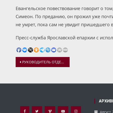
Евангельское повествование говорит о том
Симеон. По преданию, он прожил уже почти 
не умрет, пока сам не увидит пришедшего
Пресс-служба Ярославской епархии с испо
Навигация
РУКОВОДИТЕЛЬ ОТДЕЛА ПО ТЮРЕМНОМУ СЛУЖЕНИЮ ПРИНЯЛ УЧАСТИЕ В ИТОГОВОМ СОВЕЩАНИИ ФСИН РФ
по
записям
АРХИВ
Август 