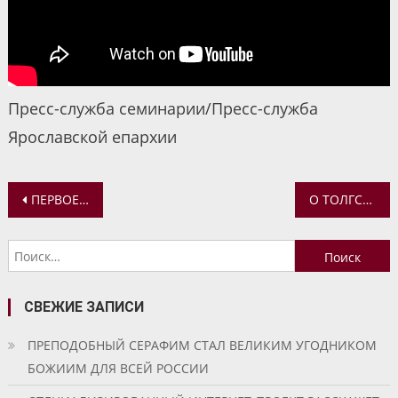
Пресс-служба семинарии/Пресс-служба
Ярославской епархии
Навигация
ПЕРВОЕ ЗАНЯТИЕ ВОСКРЕСНОЙ ШКОЛЫ ПРИХОДА БЛАЖЕННОЙ МАТРОНЫ
О ТОЛГСКОМ МОНАСТЫРЕ В ПРОГРАММЕ «СТРАННИК»
по
Найти:
записям
СВЕЖИЕ ЗАПИСИ
ПРЕПОДОБНЫЙ СЕРАФИМ СТАЛ ВЕЛИКИМ УГОДНИКОМ
БОЖИИМ ДЛЯ ВСЕЙ РОССИИ