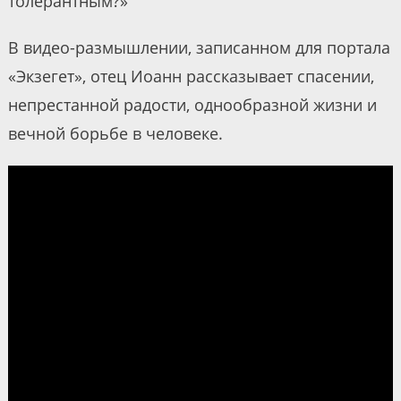
толерантным?»
В видео-размышлении, записанном для портала
«Экзегет», отец Иоанн рассказывает спасении,
непрестанной радости, однообразной жизни и
вечной борьбе в человеке.