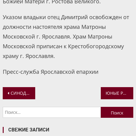
Божией Матери г. Ростова Великого.
Указом владыки отец Димитрий освобожден от
должности настоятеля храма Матроны
Московской г. Ярославля. Храм Матроны
Московской приписан к Крестобогородскому
храму г. Ярославля.
Пресс-служба Ярославской епархии
Навигация
СИНОДАЛЬНЫЙ ОТДЕЛ ПО БЛАГОТВОРИТЕЛЬНОСТИ И СВЯТО-ТИХОНОВСКИЙ УНИВЕРСИТЕТ ПРОВЕЛИ ДИСТАНЦИОННЫЕ СУПЕРВИЗИИ
ЮНЫЕ РАЗВЕДЧИКИ ПРОВЕЛИ ОЧЕРЕДНОЙ СБОР
по
Найти:
записям
СВЕЖИЕ ЗАПИСИ