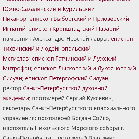
Южно-Сахалинский и Курильский
Никанор
;
епископ Выборгский и Приозерский
Игнатий
;
епископ Кронштадтский Назарий
,
наместник Александро-Невской лавры;
епископ
Тихвинский и Лодейнопольский
Мстислав
;
епископ Гатчинский и Лужский
Митрофан
;
епископ Лысковский и Лукояновский
Силуан
;
епископ Петергофский Силуан
,
ректор
Санкт-Петербургской духовной
академии
; протоиерей Сергий Куксевич,
секретарь Санкт-Петербургского епархиального
управления; протоиерей Богдан Сойко,
настоятель Никольского Морского собора г.
Санкт-Петербурга; протоиерей Владимир