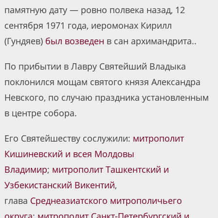
памятную дату — ровно полвека назад, 12
сентября 1971 года, иеромонах Кирилл
(Гундяев)
был возведен
в сан архимандрита..
По прибытии в Лавру Святейший Владыка
поклонился мощам святого князя Александра
Невского, по случаю праздника установленным
в центре собора.
Его Святейшеству сослужили:
митрополит
Кишиневский и всея Молдовы
Владимир
;
митрополит Ташкентский и
Узбекистанский Викентий
,
глава
Среднеазиатского митрополичьего
округа
;
митрополит Санкт-Петербургский и