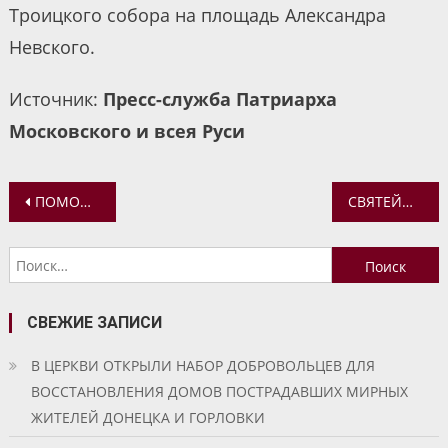
Троицкого собора на площадь Александра
Невского.
Источник:
Пресс-служба Патриарха
Московского и всея Руси
Навигация
ПОМОЩЬ ДЕТЯМ ИЗ НУЖДАЮЩИХСЯ СЕМЕЙ
СВЯТЕЙШИЙ ПАТРИАРХ КИРИЛЛ ВОЗГЛАВИЛ КРЕСТНЫЙ ХОД С МОЩАМИ БЛАГОВЕРНОГО КНЯЗЯ АЛЕКСАНДРА НЕВСКОГО
по
Найти:
записям
СВЕЖИЕ ЗАПИСИ
В ЦЕРКВИ ОТКРЫЛИ НАБОР ДОБРОВОЛЬЦЕВ ДЛЯ
ВОССТАНОВЛЕНИЯ ДОМОВ ПОСТРАДАВШИХ МИРНЫХ
ЖИТЕЛЕЙ ДОНЕЦКА И ГОРЛОВКИ