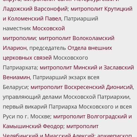
Ладожский Варсонофий
;
митрополит Крутицкий
и Коломенский Павел
, Патриарший
наместник
Московской
митрополии
;
митрополит Волоколамский
Иларион
, председатель
Отдела внешних
церковных связей
Московского
Патриархата;
митрополит Минский и Заславский
Вениамин
, Патриарший экзарх всея
Беларуси;
митрополит Воскресенский Дионисий
,
управляющий делами Московской Патриархии,
первый викарий Патриарха Московского и всея
Руси по г. Москве;
митрополит Волгоградский и
Камышинский Феодор
;
митрополит
Челябинский и Миасский Алексий
;
архиепископ