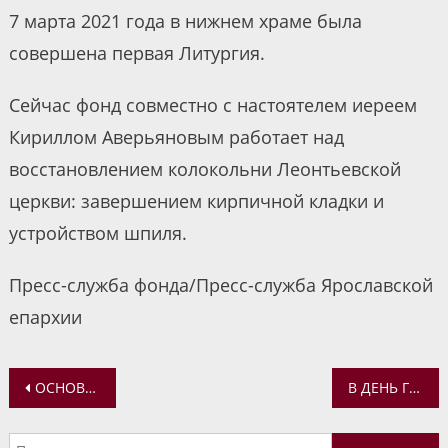
7 марта 2021 года в нижнем храме была
совершена первая Литургия.
Сейчас фонд совместно с настоятелем иереем
Кириллом Аверьяновым работает над
восстановлением колокольни Леонтьевской
церкви: завершением кирпичной кладки и
устройством шпиля.
Пресс-служба фонда/Пресс-служба Ярославской
епархии
Навигация
ОСНОВЫ РЕСТАВРАЦИОННОГО ДЕЛА. НОВЫЙ КУРС В ВОСКРЕСНОЙ ШКОЛЕ
В ДЕНЬ ГОРОДА ЯРОСЛАВЛЯ У ПАМЯТНИКА БЛАГОВЕРНОМУ КНЯЗЮ ЯРОСЛАВУ МУДРОМУ ОТСЛУЖЕН МОЛЕБЕН
по
Найти: