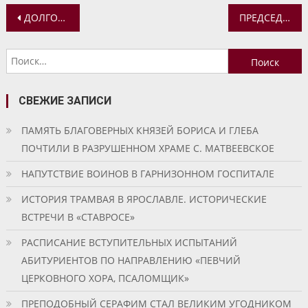
Навигация
ДОЛГОЖДАННАЯ ВСТРЕЧА В КРАСНОПЕРЕКОПСКОМ ПСИХОНЕВРОЛОГИЧЕСКОМ ИНТЕРНАТЕ
ПРЕДСЕДАТЕЛЬ СИНОДАЛЬНОГО ОТДЕЛА ПО БЛАГОТВОРИТЕЛЬНОСТИ ВСТРЕТИЛСЯ С ВИЦЕ-ПРЕЗИДЕНТОМ РОССИЙСКОЙ АКАДЕМИИ НАУК
по
Найти:
записям
СВЕЖИЕ ЗАПИСИ
ПАМЯТЬ БЛАГОВЕРНЫХ КНЯЗЕЙ БОРИСА И ГЛЕБА
ПОЧТИЛИ В РАЗРУШЕННОМ ХРАМЕ С. МАТВЕЕВСКОЕ
НАПУТСТВИЕ ВОИНОВ В ГАРНИЗОННОМ ГОСПИТАЛЕ
ИСТОРИЯ ТРАМВАЯ В ЯРОСЛАВЛЕ. ИСТОРИЧЕСКИЕ
ВСТРЕЧИ В «СТАВРОСЕ»
РАСПИСАНИЕ ВСТУПИТЕЛЬНЫХ ИСПЫТАНИЙ
АБИТУРИЕНТОВ ПО НАПРАВЛЕНИЮ «ПЕВЧИЙ
ЦЕРКОВНОГО ХОРА, ПСАЛОМЩИК»
ПРЕПОДОБНЫЙ СЕРАФИМ СТАЛ ВЕЛИКИМ УГОДНИКОМ