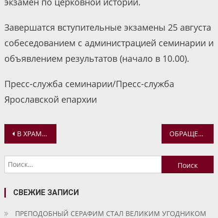
экзамен по церковной истории.
Завершатся вступительные экзамены 25 августа
собеседованием с администрацией семинарии и
объявлением результатов (начало в 10.00).
Пресс-служба семинарии/Пресс-служба
Ярославской епархии
Навигация
В ХРАМЕ ВЕЛИКОМУЧЕНИКА НИКИТЫ ПРОХОДЯТ ЗАНЯТИЯ НАРОДНОГО ХОРА
ОБРАЩЕНИЕ МОНАШЕСТВУЮЩИХ УКРАИНСКОЙ ПРАВОСЛАВНОЙ ЦЕРКВИ К ПАТРИАРХУ ВАРФОЛОМЕЮ
по
Найти:
записям
СВЕЖИЕ ЗАПИСИ
ПРЕПОДОБНЫЙ СЕРАФИМ СТАЛ ВЕЛИКИМ УГОДНИКОМ