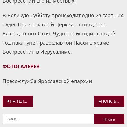
Воскресении Его из мертвых.
В Великую Субботу происходит одно из главных
чудес Православной Церкви – схождение
Благодатного Огня. Чудо происходит каждый
год накануне православной Пасхи в храме
Воскресения в Иерусалиме.
ФОТОГАЛЕРЕЯ
Пресс-служба Ярославской епархии
Навигация
НА ТЕЛЕКАНАЛЕ «ПЕРВЫЙ ЯРОСЛАВСКИЙ» СОСТОИТСЯ ПРЯМАЯ ТРАНСЛЯЦИЯ ПАСХАЛЬНОГО БОГОСЛУЖЕНИЯ
АНОНС БОГОСЛУЖЕНИЙ В ХРАМАХ ЯРОСЛАВЛЯ НА ПАСХУ ХРИСТОВУ
по
Найти:
записям