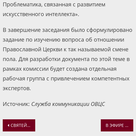
Проблематика, связанная с развитием
искусственного интеллекта».
В завершение заседания было сформулировано
задание по изучению вопроса об отношении
Православной Церкви к так называемой смене
пола. Для разработки документа по этой теме в
рамках комиссии будет создана отдельная
рабочая группа с привлечением компетентных
экспертов.
Источник:
Служба коммуникации ОВЦС
Навигация
СВЯТЕЙШИЙ ПАТРИАРХ КИРИЛЛ ПОБЕСЕДОВАЛ С АРХИЕПИСКОПОМ ОХРИДСКИМ ИОАННОМ
В ЭФИРЕ РАДИО «ВЕРА» В ПРОГРАММЕ «СЕМЕЙНЫЙ ЧАС» ИЕРЕЙ АЛЕКСАНДР САТОМСКИЙ