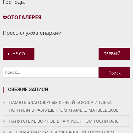
Господь.
ФОТОГАЛЕРЕЯ
Пресс-служба епархии
Навигация
«НЕ СОЛГАТЬ НА СВЯТОГО»: ЧЕТЬИ-МИНЕИ СВЯТИТЕЛЯ ДИМИТРИЯ РОСТОВСКОГО
ПЕРВЫЙ ЗАМЕСТИТЕЛЬ ПРЕДСЕДАТЕЛЯ СИНОДАЛЬНОГО ОТДЕЛА ПО ВЗАИМООТНОШЕНИЯМ ЦЕРКВИ С ОБЩЕСТВОМ И СМИ А.В. ЩИПКОВ ВЫСТУПИЛ С ЛЕКЦИЯМИ В МОСКОВСКОЙ ДУХОВНОЙ АКАДЕМИИ
по
Найти:
записям
СВЕЖИЕ ЗАПИСИ
ПАМЯТЬ БЛАГОВЕРНЫХ КНЯЗЕЙ БОРИСА И ГЛЕБА
ПОЧТИЛИ В РАЗРУШЕННОМ ХРАМЕ С. МАТВЕЕВСКОЕ
НАПУТСТВИЕ ВОИНОВ В ГАРНИЗОННОМ ГОСПИТАЛЕ
ИСТОРИЯ ТРАМВАЯ В ЯРОСЛАВЛЕ. ИСТОРИЧЕСКИЕ