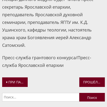
секретарь Ярославской епархии,
преподаватель Ярославской духовной
семинарии, преподаватель ЯГПУ им. К.Д.
Ушинского, кафедры теологии, настоятель
храма храм Богоявления иерей Александр
Сатомский.
Пресс-служба грантового конкурса/Пресс-
служба Ярославской епархии
Навигация
ПРИ ПАТРИАРШЕЙ КОМИССИИ ПО ВОПРОСАМ СЕМЬИ, ЗАЩИТЫ МАТЕРИНСТВА И ДЕТСТВА СОЗДАН СОВЕТ ЮРИСТОВ
ПРОШЁЛ ВЕБИНАР ДЛЯ ВОСПИТАТЕЛЬНЫХ РАБОТНИКОВ И ИНДИВИДУАЛЬНЫХ НАСТАВНИКОВ СЕМИНАРИЙ
по
Найти:
записям