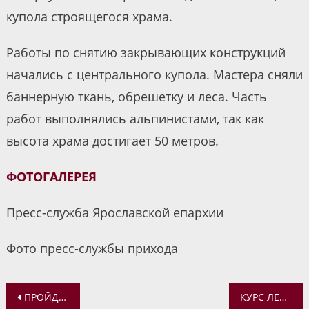
купола строящегося храма.
Работы по снятию закрывающих конструкций
начались с центрального купола. Мастера сняли
баннерную ткань, обрешетку и леса. Часть
работ выполнялись альпинистами, так как
высота храма достигает 50 метров.
ФОТОГАЛЕРЕЯ
Пресс-служба Ярославской епархии
Фото пресс-службы прихода
Навигация
ПРОЙДЕТ БЛАГОТВОРИТЕЛЬНЫЙ КОНЦЕРТ В ПОДДЕРЖКУ СТРОИТЕЛЬСТВА ХРАМА НА ИГНАТОВСКОМ КЛАДБИЩЕ
КУРС ЛЕКЦИЙ «ХРИСТИАНСКАЯ СЕМЬЯ»